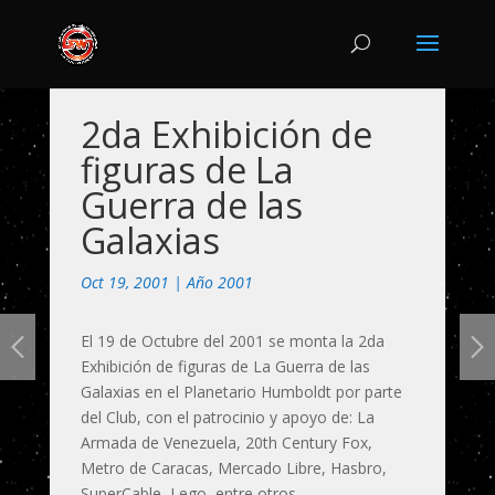
2da Exhibición de
figuras de La
Guerra de las
Galaxias
Oct 19, 2001
|
Año 2001
El 19 de Octubre del 2001 se monta la 2da
Exhibición de figuras de La Guerra de las
Galaxias en el Planetario Humboldt por parte
del Club, con el patrocinio y apoyo de: La
Armada de Venezuela, 20th Century Fox,
Metro de Caracas, Mercado Libre, Hasbro,
SuperCable, Lego, entre otros.