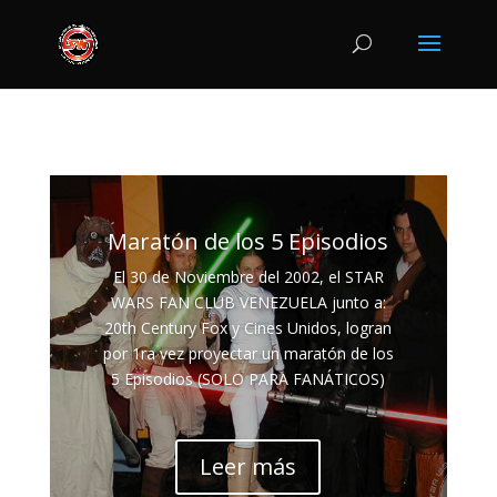
Maratón de los 5 Episodios
El 30 de Noviembre del 2002, el STAR
WARS FAN CLUB VENEZUELA junto a:
20th Century Fox y Cines Unidos, logran
por 1ra vez proyectar un maratón de los
5 Episodios (SOLO PARA FANÁTICOS)
Leer más