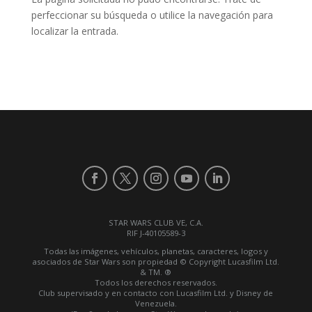
perfeccionar su búsqueda o utilice la navegación para
localizar la entrada.
STAR WARS CLUB VE, C.A.
RIF J-40105589-3
Todas las imágenes, vehículos, planetas, caracteres, logos y
asociados de Star Wars son propiedad © Copyright Lucasfilm Ltd.
& TM. ®
Todos los derechos reservados.
Club supervisado y en contacto con Lucasfilm Ltd. y Disney de
Venezuela.