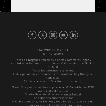
STAR WARS CLUB VE, C.A.
RIF J-40105589-3
Todas las imágenes, vehículos, planetas, caracteres, logos y
asociados de Star Wars son propiedad © Copyright Lucasfilm Ltd.
& TM. ®
Todos los derechos reservados.
Club supervisado y en contacto con Lucasfilm Ltd. y Disney de
Venezuela.
(Dueños de la marca Star Wars en el mundo).
El Web Site y su contenido son propiedad © Copyright del STAR
WARS CLUB VENEZUELA
Diseño Alexander González y
Nexus Radical
Todos los derechos reservados.
El Club, su Web Site, los Eventos y todo lo relacionado a el club
no son asociados a Lucasfilm Ltd. ni a Disney.