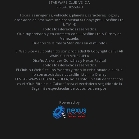
STAR WARS CLUB VE, C.A.
RIF J-40105589-3
Todas las imágenes, vehículos, planetas, caracteres, logos y
asociados de Star Wars son propiedad © Copyright Lucasfilm Ltd.
& TM. ®
Todos los derechos reservados.
Club supervisado y en contacto con Lucasfilm Ltd. y Disney de
Venezuela.
(Dueños de la marca Star Wars en el mundo).
El Web Site y su contenido son propiedad © Copyright del STAR
WARS CLUB VENEZUELA
Diseño Alexander González y
Nexus Radical
Todos los derechos reservados.
El Club, su Web Site, los Eventos y todo lo relacionado a el club
no son asociados a Lucasfilm Ltd. ni a Disney.
El STAR WARS CLUB VENEZUELA, no es solo un Club de fanáticos,
es el “Club Elite de la Galaxia” para el verdadero seguidor de la
Saga más espectacular de todos los tiempos.
Powered by