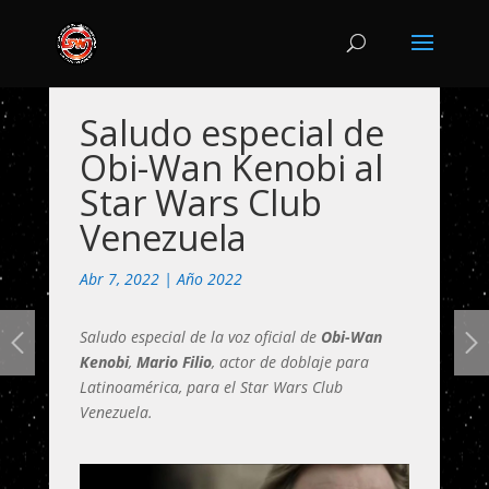
Saludo especial de
Obi-Wan Kenobi al
Star Wars Club
Venezuela
Abr 7, 2022
|
Año 2022
Saludo especial de la voz oficial de
Obi-Wan
Kenobi
,
Mario Filio
, actor de doblaje para
Latinoamérica, para el Star Wars Club
Venezuela.