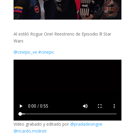
Al estiló Rogue One! Reestreno de Episodio lll Star
Wars
@cinepic_ve
#cinepic
Video grabado y editado por
@pradadesingve
@ricardo.molinet